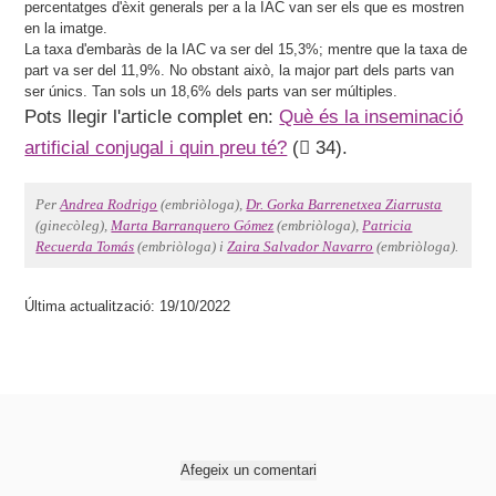
percentatges d'èxit generals per a la IAC van ser els que es mostren
en la imatge.
La taxa d'embaràs de la IAC va ser del 15,3%; mentre que la taxa de
part va ser del 11,9%. No obstant això, la major part dels parts van
ser únics. Tan sols un 18,6% dels parts van ser múltiples.
Pots llegir l'article complet en:
Què és la inseminació
artificial conjugal i quin preu té?
(
34).
Per
Andrea Rodrigo
(embriòloga),
Dr. Gorka Barrenetxea Ziarrusta
(ginecòleg),
Marta Barranquero Gómez
(embriòloga),
Patricia
Recuerda Tomás
(embriòloga) i
Zaira Salvador Navarro
(embriòloga).
Última actualització: 19/10/2022
Afegeix un comentari