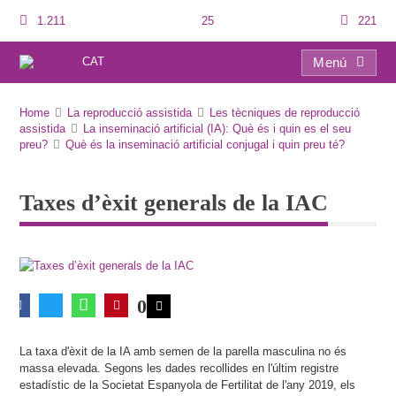
1.211
25
221
CAT
Menú
Taxes d’èxit generals de la IAC
Home
La reproducció assistida
Les tècniques de reproducció
assistida
La inseminació artificial (IA): Què és i quin es el seu
preu?
Què és la inseminació artificial conjugal i quin preu té?
Taxes d’èxit generals de la IAC
0
La taxa d'èxit de la IA amb semen de la parella masculina no és
massa elevada. Segons les dades recollides en l'últim registre
estadístic de la Societat Espanyola de Fertilitat de l'any 2019, els