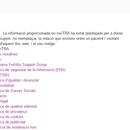
La informació proporcionada en inviTRA ha estat plantejada per a donar
suport, no reemplaçar, la relació que existeix entre un pacient / visitant
d'aquest lloc web, i el seu metge.
viTRA
e nosaltres
p
ama Fertility Support Group
ica de seguretat de la Informació (ENS)
27001
ica d’igualtat i diversitat
sibilitat
ica de Xarxes Socials
acte
legal
ica de qualitat editorial
ica de privadesa
ica de cookies
ica de publicitat
col de moderació foro