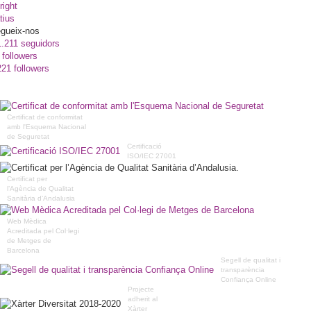
right
tius
gueix-nos
1.211 seguidors
 followers
221 followers
Certificat de conformitat
amb l'Esquema Nacional
de Seguretat
Certificació
ISO/IEC 27001
Certificat per
l’Agència de Qualitat
Sanitària d’Andalusia
Web Mèdica
Acreditada pel Col·legi
de Metges de
Barcelona
Segell de qualitat i
transparència
Confiança Online
Projecte
adherit al
Xàrter