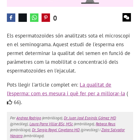
0
Els espermatozoides són analitzats sota el microscopi
en el seminograma. Aquest estudi de l'esperma ens
permet determinar la qualitat del semen en funció de
paràmetres com la mobilitat o concentració dels
espermatozoides en l'ejaculat.
Pots llegir l'article complet en:
La qualitat de
l’esperma: com es mesura i què fer per a millorar-la
(
66).
Per
Andrea Rodrigo
(embriòloga),
Dr. Juan José Espinós Gómez MD
(ginecòleg),
Laura Parra Villar BSc, MSc
(embriòlega),
Rebeca Reus
(embriòloga),
Dr. Sergio Rogel Cayetano MD
(ginecòleg) i
Zaira Salvador
Navarro
(embriòloga).