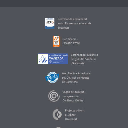
Certificat de conformitat
amb l'Esquema Nacional de
Seguretat
Certificació
ISO/IEC 27001
Certificat per l’Agència
de Qualitat Sanitària
d’Andalusia
Web Mèdica Acreditada
pel Col·legi de Metges
de Barcelona
Segell de qualitat i
transparència
Confiança Online
Projecte adherit
al Xàrter
Diversitat