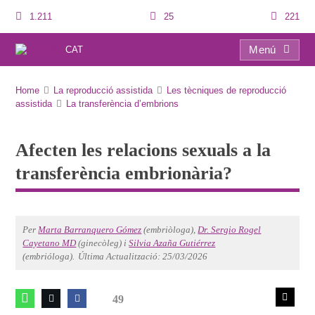
1.211
25
221
Menú
CAT
Afecten les relacions sexuals a la transferència embrionària?
Home
La reproducció assistida
Les tècniques de reproducció
assistida
La transferència d’embrions
Afecten les relacions sexuals a la
transferència embrionària?
Per
Marta Barranquero Gómez
(embriòloga),
Dr. Sergio Rogel
Cayetano MD
(ginecòleg) i
Silvia Azaña Gutiérrez
(embrióloga).
Última Actualització: 25/03/2026
49