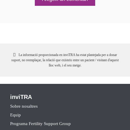
La informació proporcionada en inviTRA ha estat plantejada per a donar
suport, no reemplaçar, la relació que existeix entre un pacient / visitant d'aquest
lloc web, i el seu metge.
inviTRA
Sobre nosaltres
Equip
Programa Fertility Support Group