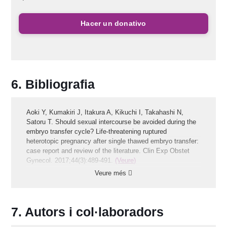
Hacer un donativo
Bibliografia
Aoki Y, Kumakiri J, Itakura A, Kikuchi I, Takahashi N,
Satoru T. Should sexual intercourse be avoided during the
embryo transfer cycle? Life-threatening ruptured
heterotopic pregnancy after single thawed embryo transfer:
case report and review of the literature. Clin Exp Obstet
Gynecol. 2017;44(3):489-491.
(Veure)
Veure més
Ata B, Abou-Setta AM, Seyhan A, Buckett W. Application
of seminal plasma to female genital tract prior to embryo
transfer in assisted reproductive technology cycles (IVF,
ICSI
and frozen embryo transfer). Cochrane Database Syst
Autors i col·laboradors
Rev. 2018 Feb 28;2(2):CD011809.
(Veure)