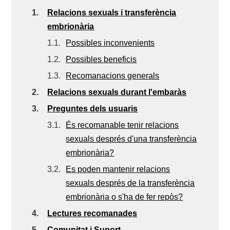
1.
Relacions sexuals i transferència
embrionària
1.1.
Possibles inconvenients
1.2.
Possibles beneficis
1.3.
Recomanacions generals
2.
Relacions sexuals durant l'embaràs
3.
Preguntes dels usuaris
3.1.
És recomanable tenir relacions
sexuals després d'una transferència
embrionària?
3.2.
Es poden mantenir relacions
sexuals després de la transferència
embrionària o s'ha de fer repòs?
4.
Lectures recomanades
5.
Comunitat i Suport