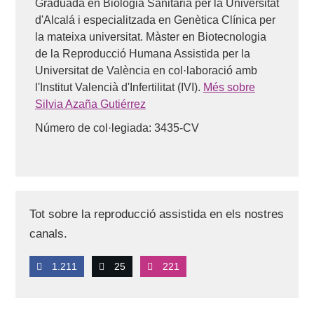
Graduada en Biologia Sanitària per la Universitat
(Veure)
d'Alcalá i especialitzada en Genètica Clínica per
Preguntes dels usuaris:
'És recomanable tenir relacions
la mateixa universitat. Màster en Biotecnologia
sexuals després d'una transferència embrionària?'
i
'Es
de la Reproducció Humana Assistida per la
poden mantenir relacions sexuals després de la
transferència embrionària o s'ha de fer repòs?'
.
Universitat de València en col·laboració amb
l'Institut Valencià d'Infertilitat (IVI).
Més sobre
Silvia Azaña Gutiérrez
Número de col·legiada: 3435-CV
Tot sobre la reproducció assistida en els nostres
canals.
1.211
25
221