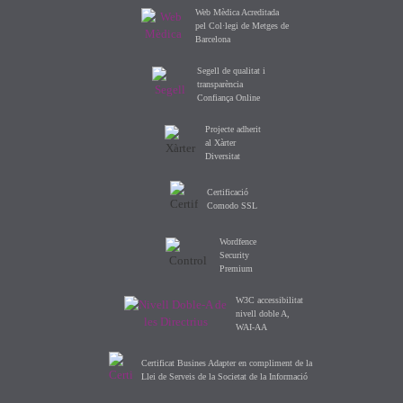
Web Mèdica Acreditada
pel Col·legi de Metges de
Barcelona
Segell de qualitat i
transparència
Confiança Online
Projecte adherit
al Xàrter
Diversitat
Certificació
Comodo SSL
Wordfence
Security
Premium
W3C accessibilitat
nivell doble A,
WAI-AA
Certificat Busines Adapter en compliment de la
Llei de Serveis de la Societat de la Informació