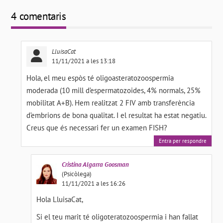
4 comentaris
LluisaCat
11/11/2021 a les 13:18
Hola, el meu espòs té oligoasteratozoospermia
moderada (10 mill d’espermatozoides, 4% normals, 25%
mobilitat A+B). Hem realitzat 2 FIV amb transferència
d’embrions de bona qualitat. I el resultat ha estat negatiu.
Creus que és necessari fer un examen FISH?
Entra per respondre
Cristina
Algarra Goosman
(Psicòlega)
11/11/2021 a les 16:26
Hola LluisaCat,
Si el teu marit té oligoteratozoospermia i han fallat