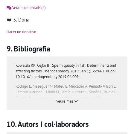
Veure comentaris
(4)
❤️ 3. Dona
Hacer un donativo
Bibliografia
Kowalski RK, Cejko BI. Sperm quality in fish: Determinants and
affecting factors. Theriogenology. 2019 Sep 1;135:94-108. doi:
10.1016/j.theriogenology.2019.06.009.
Rodrigo L, Meseguer M, Mateu E, Mercader A, Peinado V, Bori L,
Campos-Galindo I, Milán M, García-Herrero S, Simón C, Rubio C.
Sperm chromosomal abnormalities and their contribution to
Veure més
human embryo aneuploidy. Biol Reprod. 2019 Jul 18. pii:
ioz125. doi: 10.1093/biolre/ioz125.
Salvarci A, Zamani A. Evaluation of sexual function and micro-
Autors i col·laboradors
testicular sperm extraction in men with mosaic Turner
syndrome. Natl Med J India. 2018 Sep-Oct;31(5):274-278. doi: