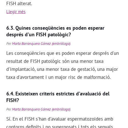
FISH alterat.
Llegir més
Quines conseqüències es poden esperar
després d'un FISH patològic?
Per
Marta Barranquero Gómez (embriòloga)
.
Les conseqüències que es poden esperar després d'un
resultat de FISH patològic són una menor taxa
d'implantació, una menor taxa de gestació, una major
taxa d'avortament i un major risc de malformació.
Existeixen criteris estrictes d'avaluació del
FISH?
Per
Marta Barranquero Gómez (embriòloga)
.
Sí. En el FISH s'han d'avaluar espermatozoides amb
contorns definits i no superposats i tots els senyals