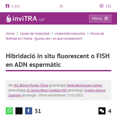
1.211
25
221
Menú
CAT
Hibridació in situ fluorescent o FISH en ADN espermàtic
Home
Causes de l'esterilitat
L'esterilitat masculina
Proves de
fertilitat en l'home - Quines són i en què consisteixen?
Hibridació in situ fluorescent o FISH
en ADN espermàtic
Per
Dra. Blanca Paraíso Torras
(ginecòloga),
Marta Barranquero Gómez
(embriòloga),
Dr. Sergio Rogel Cayetano MD
(ginecòleg) i
Cristina Algarra
Goosman
(psicòlega).
Última Actualització: 12/11/2021
51
4