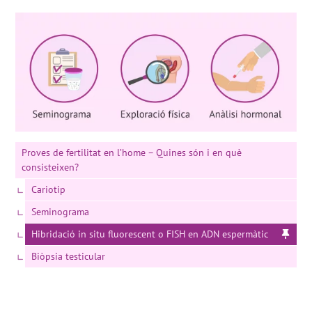
Proves de fertilitat en l’home – Quines són i en què
consisteixen?
Cariotip
Seminograma
Hibridació in situ fluorescent o FISH en ADN espermàtic
Biòpsia testicular