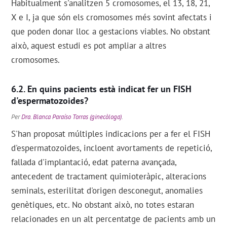
Habitualment s'analitzen 5 cromosomes, el 13, 18, 21,
X e I, ja que són els cromosomes més sovint afectats i
que poden donar lloc a gestacions viables. No obstant
això, aquest estudi es pot ampliar a altres
cromosomes.
En quins pacients està indicat fer un FISH
d'espermatozoides?
Per
Dra. Blanca Paraíso Torras (ginecòloga)
.
S'han proposat múltiples indicacions per a fer el FISH
d'espermatozoides, incloent avortaments de repetició,
fallada d'implantació, edat paterna avançada,
antecedent de tractament quimioteràpic, alteracions
seminals, esterilitat d'origen desconegut, anomalies
genètiques, etc. No obstant això, no totes estaran
relacionades en un alt percentatge de pacients amb un