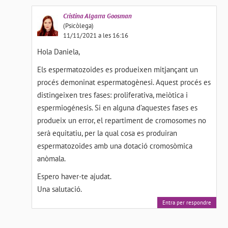
Cristina
Algarra Goosman
(Psicòlega)
11/11/2021 a les 16:16
Hola Daniela,
Els espermatozoides es produeixen mitjançant un
procés demoninat espermatogènesi. Aquest procés es
distingeixen tres fases: proliferativa, meiòtica i
espermiogénesis. Si en alguna d’aquestes fases es
produeix un error, el repartiment de cromosomes no
serà equitatiu, per la qual cosa es produiran
espermatozoides amb una dotació cromosòmica
anòmala.
Espero haver-te ajudat.
Una salutació.
Entra per respondre