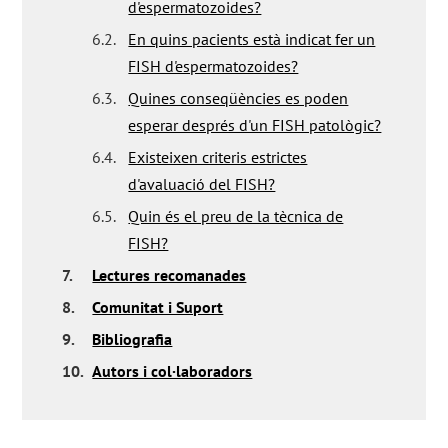
d'espermatozoides?
6.2.
En quins pacients està indicat fer un
FISH d'espermatozoides?
6.3.
Quines conseqüències es poden
esperar després d'un FISH patològic?
6.4.
Existeixen criteris estrictes
d'avaluació del FISH?
6.5.
Quin és el preu de la tècnica de
FISH?
7.
Lectures recomanades
8.
Comunitat i Suport
9.
Bibliografia
10.
Autors i col·laboradors