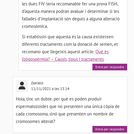
les dues FIV seria recomanable fer una prova FISH,
d’aquesta manera podran avaluar i determinar si les
fallades d’implantació són deguts a alguna alteració
cromosòmica.
Si establissin que aquesta és la causa existeixen
diferents tractaments com la donació de semen, et
recomano que llegeixis aquest article:
Què és
l’oligospèrmia? – Causis, tipus i tractaments
Entra per respondre
Daniela
11/11/2021 a les 13:14
Hola, tinc un dubte. per què es poden produir
espermatozoides que no presenten una única còpia de
cada cromosoma, sinó que presenten un nombre de
cromosomes alterat?
Entra per respondre