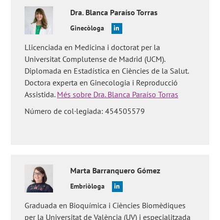
10.4103/0970-258X.261196.
Dra.
Blanca
Paraíso Torras
Sarrate et al. The use of fluorescence in situ hybridization
analysis on sperm: indications to perform and assisted
Ginecòloga
reproduction technology outcomes. J AssistReprod Genet. 2019
Llicenciada en Medicina i doctorat per la
Aug 8. doi: 10.1007/s10815-019-01554-2.
Universitat Complutense de Madrid (UCM).
Preguntes dels usuaris:
'En què consisteix el FISH
Diplomada en Estadística en Ciències de la Salut.
d'espermatozoides?'
,
'En quins pacients està indicat fer un FISH
d'espermatozoides?'
,
'Quines conseqüències es poden esperar
Doctora experta en Ginecologia i Reproducció
després d'un FISH patològic?'
,
'Existeixen criteris estrictes
Assistida.
Més sobre Dra. Blanca Paraíso Torras
d'avaluació del FISH?'
i
'Quin és el preu de la tècnica de FISH?'
.
Número de col·legiada: 454505579
Marta
Barranquero Gómez
Embriòloga
Graduada en Bioquímica i Ciències Biomèdiques
per la Universitat de València (UV) i especialitzada