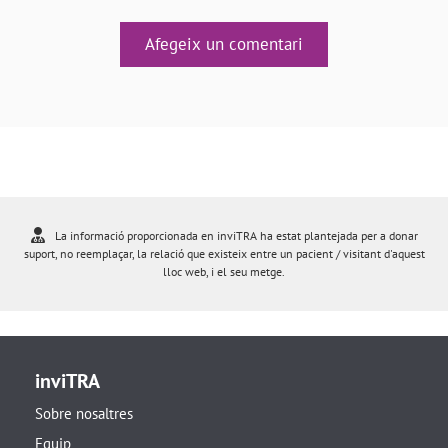
Afegeix un comentari
La informació proporcionada en inviTRA ha estat plantejada per a donar
suport, no reemplaçar, la relació que existeix entre un pacient / visitant d'aquest
lloc web, i el seu metge.
inviTRA
Sobre nosaltres
Equip